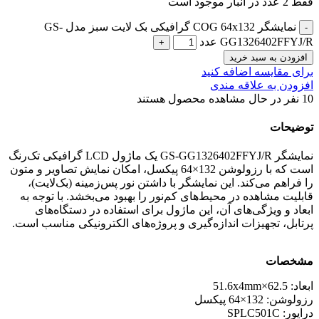
فقط 2 عدد در انبار موجود است
نمایشگر COG 64x132 گرافیکی بک لایت سبز مدل GS-
GG1326402FFYJ/R عدد
افزودن به سبد خرید
برای مقایسه اضافه کنید
افزودن به علاقه مندی
10
نفر در حال مشاهده محصول هستند
توضیحات
نمایشگر GS-GG1326402FFYJ/R یک ماژول LCD گرافیکی تک‌رنگ
است که با رزولوشن 132×64 پیکسل، امکان نمایش تصاویر و متون
را فراهم می‌کند. این نمایشگر با داشتن نور پس‌زمینه (بک‌لایت)،
قابلیت مشاهده در محیط‌های کم‌نور را بهبود می‌بخشد. با توجه به
ابعاد و ویژگی‌های آن، این ماژول برای استفاده در دستگاه‌های
پرتابل، تجهیزات اندازه‌گیری و پروژه‌های الکترونیکی مناسب است.
مشخصات
ابعاد: 62.5×51.6x4mm
رزولوشن: 132×64 پیکسل
درایور: SPLC501C