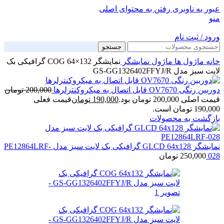
عبور به ناوبری
رفتن به محتوای اصلی
منو
ورود / ثبت نام
جستجو
خانه
ماژول ها
ماژول نمایشگر
نمایشگر COG 64×132 گرافیکی بک
لایت سبز مدل GS-GG1326402FFYJ/R
دوربین رنگی OV7670 قابل اتصال به میکروکنترلرها
200,000
تومان
قیمت اصلی 200,000 تومان بود.
190,000
تومان
قیمت فعلی
190,000 تومان است.
بازگشت به محصولات
نمایشگر GLCD 64x128 گرافیکی بک لایت سبز مدل PE12864LRF-
028
250,000
تومان