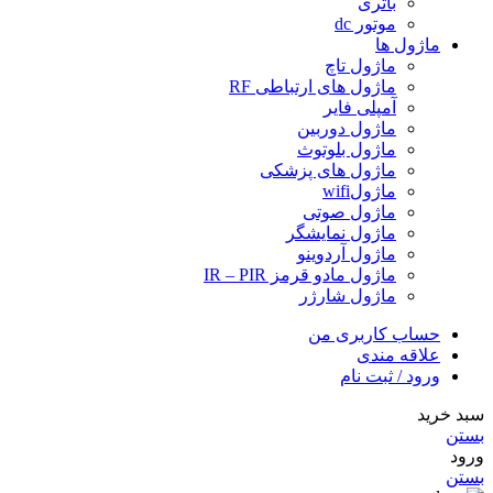
باتری
موتور dc
ماژول ها
ماژول تاچ
ماژول های ارتباطی RF
آمپلی فایر
ماژول دوربین
ماژول بلوتوث
ماژول های پزشکی
ماژولwifi
ماژول صوتی
ماژول نمایشگر
ماژول آردوینو
ماژول مادو قرمز IR – PIR
ماژول شارژر
حساب کاربری من
علاقه مندی
ورود / ثبت نام
سبد خرید
بستن
ورود
بستن