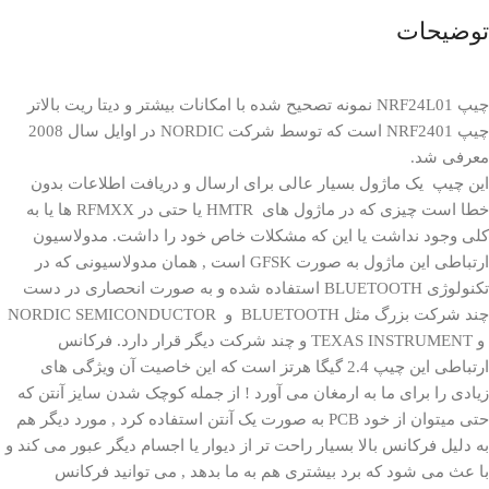
توضیحات
چیپ NRF24L01 نمونه تصحیح شده با امکانات بیشتر و دیتا ریت بالاتر
چیپ NRF2401 است که توسط شرکت NORDIC در اوایل سال 2008
معرفی شد.
این چیپ یک ماژول بسیار عالی برای ارسال و دریافت اطلاعات بدون
خطا است چیزی که در ماژول های HMTR یا حتی در RFMXX ها یا به
کلی وجود نداشت یا این که مشکلات خاص خود را داشت. مدولاسیون
ارتباطی این ماژول به صورت GFSK است , همان مدولاسیونی که در
تکنولوژی BLUETOOTH استفاده شده و به صورت انحصاری در دست
چند شرکت بزرگ مثل BLUETOOTH و NORDIC SEMICONDUCTOR
و TEXAS INSTRUMENT و چند شرکت دیگر قرار دارد. فرکانس
ارتباطی این چیپ 2.4 گیگا هرتز است که این خاصیت آن ویژگی های
زیادی را برای ما به ارمغان می آورد ! از جمله کوچک شدن سایز آنتن که
حتی میتوان از خود PCB به صورت یک آنتن استفاده کرد , مورد دیگر هم
به دلیل فرکانس بالا بسیار راحت تر از دیوار یا اجسام دیگر عبور می کند و
با عث می شود که برد بیشتری هم به ما بدهد , می توانید فرکانس