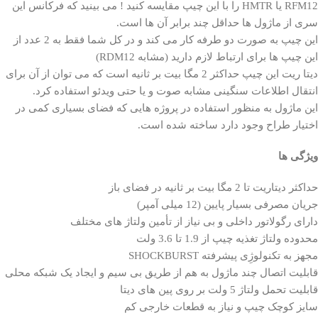
RFM12 یا HMTR را با این چیپ مقایسه کنید ! می بینید که فرکانس این
سری از ماژول ها حداقل چند برابر آن ها است.
این چیپ به صورت دو طرفه کار می کند و در کل شما فقط به 2 عدد از
این چیپ ها برای ارتباط لازم دارید (مشابه RDM12)
دیتا ریت این چیپ حداکثر 2 مگا بیت بر ثانیه است که می توان از آن برای
انتقال اطلاعات سنگینی مشابه صوت و یا حتی ویدئو استفاده کرد.
این ماژول به منظور استفاده در پروژه هایی که فضای بسیاری کمی در
اختیار طراح وجود دارد ساخته شده است.
ویژگی ها
حداکثر دیتاریت تا 2 مگا بیت بر ثانیه در فضای باز
جریان مصرفی بسیار پایین (12 میلی آمپر)
دارای رگولاتور داخلی و بی نیاز از تأمین ولتاژ های مختلف
محدوده ولتاژ تغذیه چیپ از 1.9 تا 3.6 ولت
مجهز به تکنولوژِی پیشرفته SHOCKBURST
قابلیت اتصال چند ماژول به هم از طریق بی سیم و ایجاد یک شبکه محلی
قابلیت تحمل ولتاژ 5 ولت بر روی پین های دیتا
سایز کوچک چیپ و نیاز به قطعات خارجی کم