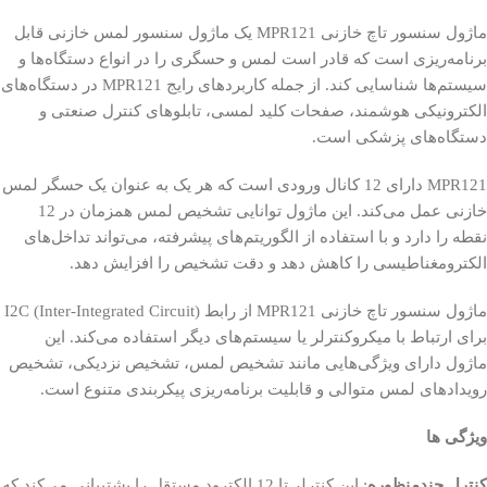
ماژول سنسور تاچ خازنی MPR121 یک ماژول سنسور لمس خازنی قابل
برنامه‌ریزی است که قادر است لمس و حسگری را در انواع دستگاه‌ها و
سیستم‌ها شناسایی کند. از جمله کاربردهای رایج MPR121 در دستگاه‌های
الکترونیکی هوشمند، صفحات کلید لمسی، تابلوهای کنترل صنعتی و
دستگاه‌های پزشکی است.
MPR121 دارای 12 کانال ورودی است که هر یک به عنوان یک حسگر لمس
خازنی عمل می‌کند. این ماژول توانایی تشخیص لمس همزمان در 12
نقطه را دارد و با استفاده از الگوریتم‌های پیشرفته، می‌تواند تداخل‌های
الکترومغناطیسی را کاهش دهد و دقت تشخیص را افزایش دهد.
ماژول سنسور تاچ خازنی MPR121 از رابط I2C (Inter-Integrated Circuit)
برای ارتباط با میکروکنترلر یا سیستم‌های دیگر استفاده می‌کند. این
ماژول دارای ویژگی‌هایی مانند تشخیص لمس، تشخیص نزدیکی، تشخیص
رویدادهای لمس متوالی و قابلیت برنامه‌ریزی پیکربندی متنوع است.
ویژگی ها
کنترل چندمنظوره
: این کنترلر تا 12 الکترود مستقل را پشتیبانی می‌کند که