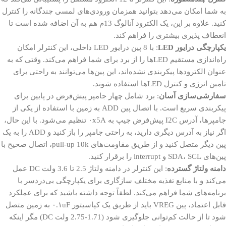
به شما امکان می‌دهد بتوانید همزمان ورودی‌های لمسی چندگانه را کنترل
کنید. علاوه بر این، یک الکترود آنالوگ 13م هم به آن اضافه شده است تا
انعطاف پذیری بیشتری را فراهم کند.
یکپارچگی درایور LED
: با 8 پین درایور LED داخلی، این کنترلر امکان
راه‌اندازی مستقیم LEDها را از برد برای شما فراهم می‌کند. وقتی که به
عنوان الکترودها پیکربندی نشده‌اند، این پین‌ها می‌توانند به راحتی برای
تامین انرژی و کنترل LEDها استفاده شوند.
سفارشی‌سازی آسان
: برد شامل چهار جامپر پیش‌فرض در پایین برای
پیکربندی سریع است. با اتصال پین ADD به زمین با استفاده از یکی از
جامپرها، آدرس I2C پیش‌فرض چیپ به ۰x5A تنظیم می‌شود. با این حال،
اگر نیاز به آدرس دیگری دارید، به راحتی جامپر را باز کنید و ADD را به یک
پین دیگر متصل کنید و از طریق مقاومت‌های pull-up 10k، اتصال صحیح با
پین‌های SDA، SCL و interrupt را برقرار کنید.
دامنه ولتاژ گسترده
: این کنترلر در دامنه ولتاژ 2.5 تا 3.6 ولت DC عمل
می‌کند و با منابع تغذیه مختلف سازگاری برای یکپارچگی بی‌دردسر با
برنامه‌های شما فراهم می‌کند. لطفاً توجه داشته باشید که برای عملکرد
قابل اعتماد، پین VREG باید از طریق یک کپاسیتور ۰.۱uF به زمین متصل
شود تا از حالت کم‌توانی جلوگیری شود (1.71-2.75 ولت DC) مگر اینکه