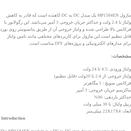
ماژول MP1584EN یک مبدل DC به DC کاهنده است که قادر به کاهش
ولتاژ تا 2.4 ولت و حداکثر جریان خروجی 3 آمپر می‌باشد. این رگولاتور با
فرکانس بالا طراحی شده و ولتاژ خروجی آن از طریق پتانسومتر روی بورد
قابل تنظیم است.این ماژول برای کاربردهای مختلفی مانند تامین ولتاژ
برای مدارهای الکترونیکی و پروژه‌های DIY مناسب است.
مشخصات:
ولتاژ ورودی :4.5 تا 24 ولت
ولتاژ خروجی :از 2.4 تا 20ولت (قابل تنظیم)
فرکانس سویچ : 1 مگاهرتز
ماکزیمم جریان خروجی: 3 آمپر
حداکثر بازدهی: 96%
ریپل ولتاژ: تا 30 میلی‌ ولت
ابعاد: 22X17X4 میلی‌متر
Introduction
The MP1584EN module is a DC to DC step-down converter that can