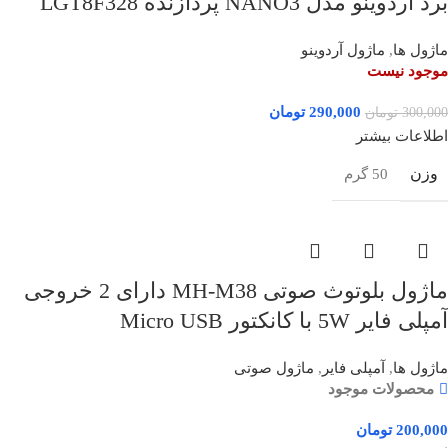
برد آردوینو مدل NANO3 پردازنده LGT8F328
ماژول ها
,
ماژول آردوینو
موجود نیست
290,000
تومان
300,000
تومان
اطلاعات بیشتر
وزن
50 گرم
ماژول بلوتوث صوتی MH-M38 دارای 2 خروجی
آمپلی فایر 5W با کانکتور Micro USB
ماژول ها
,
آمپلی فایر
,
ماژول صوتی
محصولات موجود
200,000
تومان