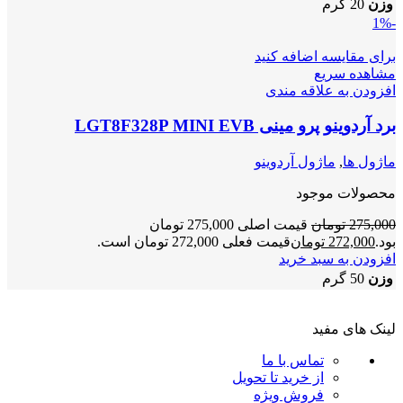
وزن
20 گرم
-1%
برای مقایسه اضافه کنید
مشاهده سریع
افزودن به علاقه مندی
برد آردوینو پرو مینی LGT8F328P MINI EVB
ماژول ها
,
ماژول آردوینو
محصولات موجود
275,000
تومان
قیمت اصلی 275,000 تومان
بود.
272,000
تومان
قیمت فعلی 272,000 تومان است.
افزودن به سبد خرید
وزن
50 گرم
لینک های مفید
تماس با ما
از خرید تا تحویل
فروش ویژه