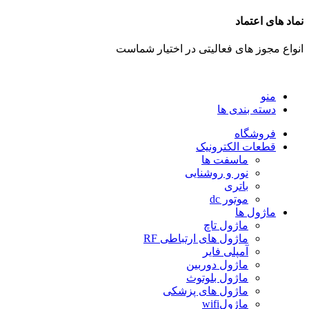
نماد های اعتماد
انواع مجوز های فعالیتی در اختیار شماست
منو
دسته بندی ها
فروشگاه
قطعات الکترونیک
ماسفت ها
نور و روشنایی
باتری
موتور dc
ماژول ها
ماژول تاچ
ماژول های ارتباطی RF
آمپلی فایر
ماژول دوربین
ماژول بلوتوث
ماژول های پزشکی
ماژولwifi