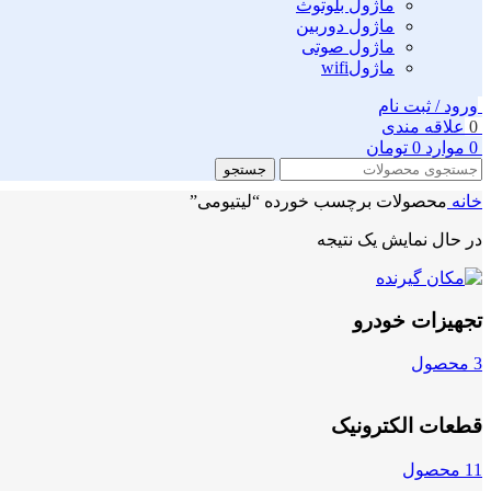
ماژول بلوتوث
ماژول دوربین
ماژول صوتی
ماژولwifi
ورود / ثبت نام
0
علاقه مندی
0
موارد
0
تومان
جستجو
خانه
محصولات برچسب خورده “لیتیومی”
در حال نمایش یک نتیجه
تجهیزات خودرو
3 محصول
قطعات الکترونیک
11 محصول