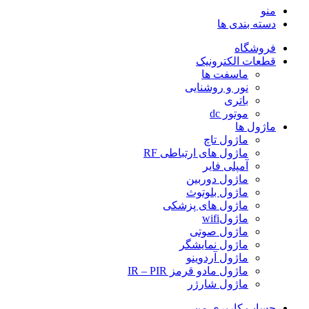
منو
دسته بندی ها
فروشگاه
قطعات الکترونیک
ماسفت ها
نور و روشنایی
باتری
موتور dc
ماژول ها
ماژول تاچ
ماژول های ارتباطی RF
آمپلی فایر
ماژول دوربین
ماژول بلوتوث
ماژول های پزشکی
ماژولwifi
ماژول صوتی
ماژول نمایشگر
ماژول آردوینو
ماژول مادو قرمز IR – PIR
ماژول شارژر
حساب کاربری من