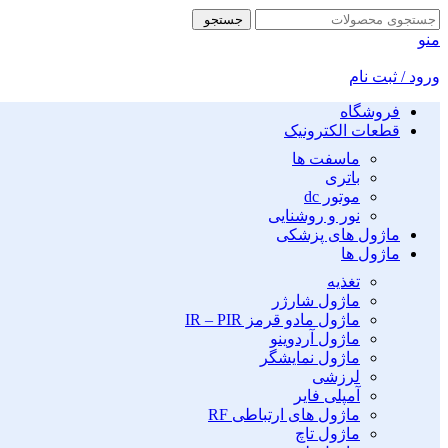
جستجو
منو
ورود / ثبت نام
فروشگاه
قطعات الکترونیک
ماسفت ها
باتری
موتور dc
نور و روشنایی
ماژول های پزشکی
ماژول ها
تغذیه
ماژول شارژر
ماژول مادو قرمز IR – PIR
ماژول آردوینو
ماژول نمایشگر
لرزشی
آمپلی فایر
ماژول های ارتباطی RF
ماژول تاچ