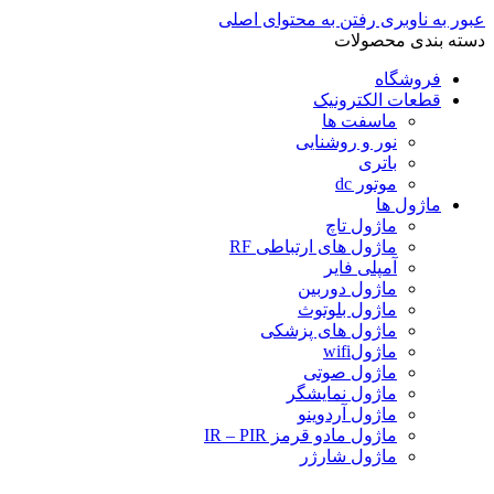
عبور به ناوبری
رفتن به محتوای اصلی
دسته بندی محصولات
فروشگاه
قطعات الکترونیک
ماسفت ها
نور و روشنایی
باتری
موتور dc
ماژول ها
ماژول تاچ
ماژول های ارتباطی RF
آمپلی فایر
ماژول دوربین
ماژول بلوتوث
ماژول های پزشکی
ماژولwifi
ماژول صوتی
ماژول نمایشگر
ماژول آردوینو
ماژول مادو قرمز IR – PIR
ماژول شارژر