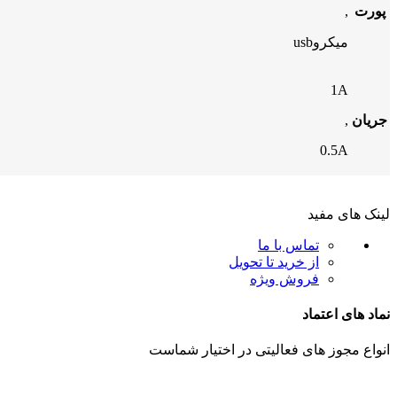
پورت
,
میکروusb
1A
جریان
,
0.5A
لینک های مفید
تماس با ما
از خرید تا تحویل
فروش ویژه
نماد های اعتماد
انواع مجوز های فعالیتی در اختیار شماست