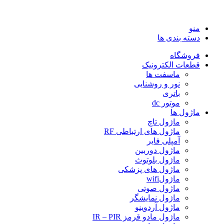
منو
دسته بندی ها
فروشگاه
قطعات الکترونیک
ماسفت ها
نور و روشنایی
باتری
موتور dc
ماژول ها
ماژول تاچ
ماژول های ارتباطی RF
آمپلی فایر
ماژول دوربین
ماژول بلوتوث
ماژول های پزشکی
ماژولwifi
ماژول صوتی
ماژول نمایشگر
ماژول آردوینو
ماژول مادو قرمز IR – PIR